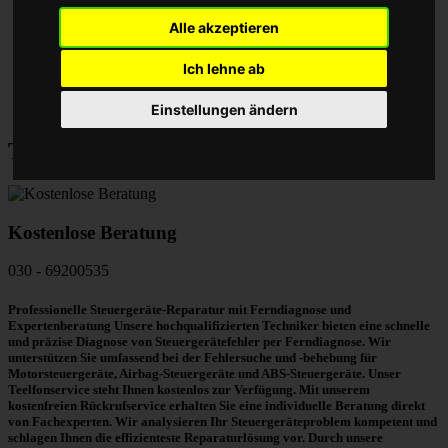
Alle akzeptieren
Ich lehne ab
Einstellungen ändern
Techniker Hotline
Kostenlose Beratung
030 - 69200535
Professionelle Steuergeräte-Reparatur mit Ferndiagnose und
Expertenberatung Unsere hochqualifizierten Techniker bieten eine schnelle
und präzise Diagnose von Steuergerätefehler per Ferndiagnose. Wir
unterstützen Sie umfassend bei der Fehlersuche und -behebung für
Motorsteuergeräte, Airbag-Steuergeräte und ABS-Steuergeräte. Unser
Teelfonservice steht Ihnen kostenlos zur Verfügung. Mit unserem
kostenfreien Rückrufservice erhalten Sie eine individuelle Beratung direkt
von Fachexperten. Wir analysieren Ihr Steuergeräteproblem kompetent und
schlagen Ihnen die effizienteste Reparaturlösung vor. Durch unsere