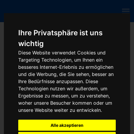
Ihre Privatsphäre ist uns
Haftungsausschluss
wichtig
Stand: May 2026
Diese Website verwendet Cookies und
Targeting Technologien, um Ihnen ein
besseres Internet-Erlebnis zu ermöglichen
und die Werbung, die Sie sehen, besser an
Ihre Bedürfnisse anzupassen. Diese
1. Allgemeine Bestimmungen
Technologien nutzen wir außerdem, um
1.1
Ergebnisse zu messen, um zu verstehen,
Die Inhalte dieser Website werden mit größtmöglicher
woher unsere Besucher kommen oder um
Sorgfalt erstellt. STEUBEL Unternehmensverwaltung LLC
unsere Website weiter zu entwickeln.
übernimmt jedoch keine Gewähr für die Richtigkeit,
Vollständigkeit und Aktualität der bereitgestellten Inhalte.
Alle akzeptieren