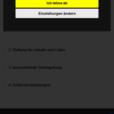
1.2
Ich lehne ab
Die Nutzung der Inhalte dieser Website erfolgt auf eigene
Gefahr. Alle Informationen und Inhalte dienen
Einstellungen ändern
ausschließlich allgemeinen Informationszwecken und stellen
keine rechtliche, geschäftliche oder steuerliche Beratung dar.
2. Haftung für Inhalte und Links
3. Internationale Gesetzgebung
4. Schlussbestimmungen