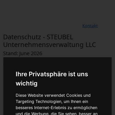
Für Privatkunden
Für Werkstattskunden
Kontakt
Datenschutz - STEUBEL
Unternehmensverwaltung LLC
Stand: June 2026
Wir freuen uns sehr über Ihr Interesse an
unserem Unternehmen. Datenschutz hat
Ihre Privatsphäre ist uns
einen besonders hohen Stellenwert für die
wichtig
Geschäftsleitung der STEUBEL
Unternehmensverwaltung LLC. Eine Nutzung
Diese Website verwendet Cookies und
der Internetseiten der STEUBEL
Targeting Technologien, um Ihnen ein
Unternehmensverwaltung LLC ist
besseres Internet-Erlebnis zu ermöglichen
grundsätzlich ohne jede Angabe
und die Werbung, die Sie sehen, besser an
personenbezogener Daten möglich. Sofern